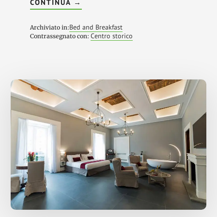
INFOCITYKEY
CONTINUA
→
BED
AND
BREAKFAST
Bed and Breakfast
Archiviato in:
NAPOLI
Centro storico
Contrassegnato con: