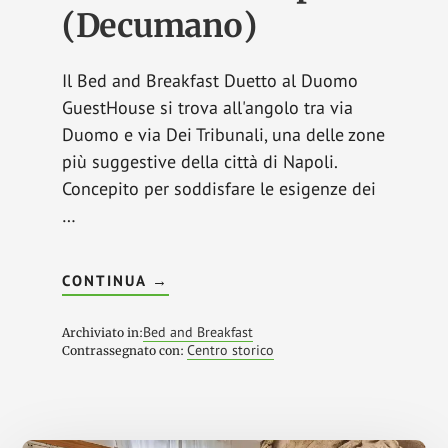
(Decumano)
Il Bed and Breakfast Duetto al Duomo
GuestHouse si trova all'angolo tra via
Duomo e via Dei Tribunali, una delle zone
più suggestive della città di Napoli.
Concepito per soddisfare le esigenze dei
…
INFODUETTO
CONTINUA
→
AL
DUOMO
–
Bed and Breakfast
Archiviato in:
GUESTHOUSE
Centro storico
Contrassegnato con:
NAPOLI
(DECUMANO)