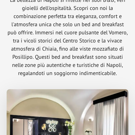
e
gioielli dell'ospitalità. Scopri con noi la
case
combinazione perfetta tra eleganza, comfort e
vacanza
l'atmosfera unica che solo un bed and breakfast
o
può offrire. Immersi nel cuore pulsante del Vomero,
affitacamere
nelle
tra i vicoli storici del Centro Storico e la vivace
zone
atmosfera di Chiaia, fino alle viste mozzafiato di
più
Posillipo. Questi bed and breakfast sono situati
turistiche
nelle zone più autentiche e turistiche di Napoli,
di
regalandoti un soggiorno indimenticabile.
Napoli
(Centro
Storico,
Chiaia,
Lungo
Mare,
Vomero,
Posillipo).