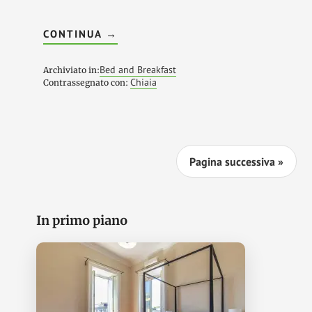
INFOB&B
CONTINUA
→
PALAZZO
MIRELLI,
UN
Bed and Breakfast
Archiviato in:
LUOGO
Chiaia
Contrassegnato con:
ACCOGLIENTE
NELLO
QUARTIERE
CHIAIA
Pagina successiva »
Barra
In primo piano
laterale
primaria