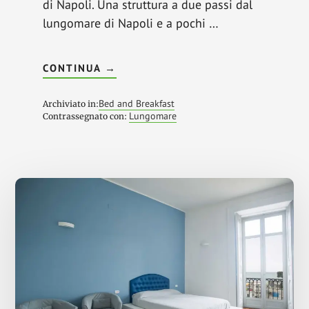
di Napoli. Una struttura a due passi dal
lungomare di Napoli e a pochi …
INFOGRAND
CONTINUA
→
TOUR
B&B
NAPOLI,
Bed and Breakfast
Archiviato in:
SANTA
Lungomare
Contrassegnato con:
LUCIA