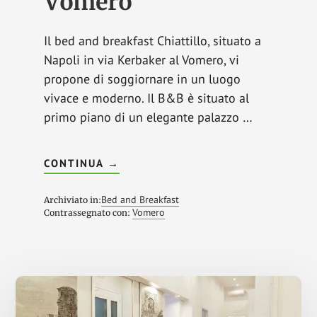
Vomero
Il bed and breakfast Chiattillo, situato a
Napoli in via Kerbaker al Vomero, vi
propone di soggiornare in un luogo
vivace e moderno. Il B&B è situato al
primo piano di un elegante palazzo …
INFOIL
CONTINUA
→
CHIATTILLO
BED
&
Bed and Breakfast
Archiviato in:
BREAKFAST
Vomero
Contrassegnato con:
A
NAPOLI
NEL
QUARTIERE
VOMERO