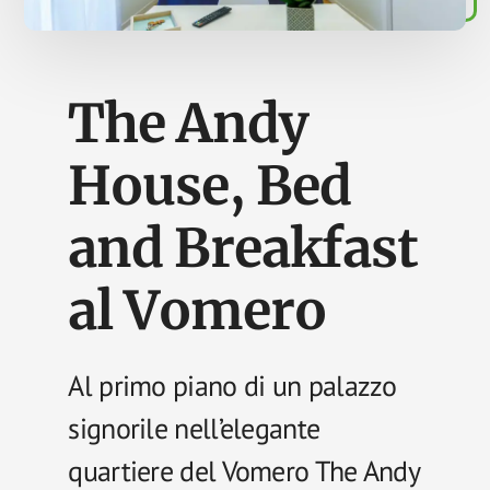
e
case
vacanza
o
The Andy
affitacamere
nelle
House, Bed
zone
più
turistiche
and Breakfast
di
Napoli
al Vomero
(Centro
Storico,
Chiaia,
Al primo piano di un palazzo
Lungo
Mare,
signorile nell’elegante
Vomero,
Posillipo).
quartiere del Vomero The Andy